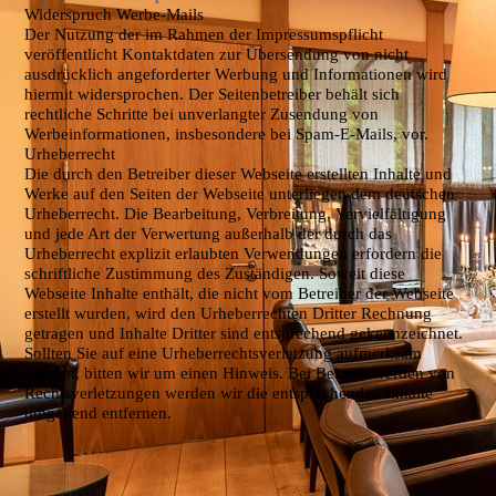
Widerspruch Werbe-Mails
Der Nutzung der im Rahmen der Impressumspflicht
veröffentlicht Kontaktdaten zur Übersendung von nicht
ausdrücklich angeforderter Werbung und Informationen wird
hiermit widersprochen. Der Seitenbetreiber behält sich
rechtliche Schritte bei unverlangter Zusendung von
Werbeinformationen, insbesondere bei Spam-E-Mails, vor.
Urheberrecht
Die durch den Betreiber dieser Webseite erstellten Inhalte und
Werke auf den Seiten der Webseite unterliegen dem deutschen
Urheberrecht. Die Bearbeitung, Verbreitung, Vervielfältigung
und jede Art der Verwertung außerhalb der durch das
Urheberrecht explizit erlaubten Verwendungen erfordern die
schriftliche Zustimmung des Zuständigen. Soweit diese
Webseite Inhalte enthält, die nicht vom Betreiber der Webseite
erstellt wurden, wird den Urheberrechten Dritter Rechnung
getragen und Inhalte Dritter sind entsprechend gekennzeichnet.
Sollten Sie auf eine Urheberrechtsverletzung aufmerksam
werden, bitten wir um einen Hinweis. Bei Bekanntwerden von
Rechtsverletzungen werden wir die entsprechenden Inhalte
umgehend entfernen.