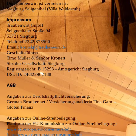
Der Traubenwirt ist vertreten in :
Siegburg Seligenthal (Villa Waldesruh)
__________________________________________
Impressum:
Traubenwirt GmbH
Seligenthaler Straße 94
53721 Siegburg
Telefon:02242 873500
Email:
kontakt@traubenwirt.de
Geschäftsführer:
Timo Müller & Sandor Krönert
Sitz der Gesellschaft: Siegburg
Registergericht: B 15293 - Amtsgericht Siegburg
USt. ID: DE322902188
AGB
Angaben zur Berufshaftpflichtversicherung:
German.Brooker.net / Versicherungsmaklerin Tina Garn –
Global Finanz
Angaben zur Online-Streitbeilegung:
Plattform der EU-Kommission zur Online-Streitbeilegung:
www.ec.europa.eu/consumers/odr
http://www.ec.europa.eu/consumers/odr